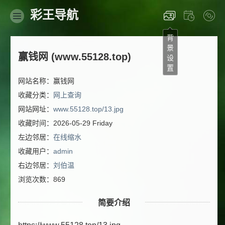
彩王导航
背
景
赢钱网 (www.55128.top)
设
置
网站名称：赢钱网
收藏分类：
网上查询
网站网址：
www.55128.top/13.jpg
收藏时间：2026-05-29 Friday
左边邻居：
在线缩水
收藏用户：
admin
右边邻居：
刘伯温
浏览次数：869
简要介绍