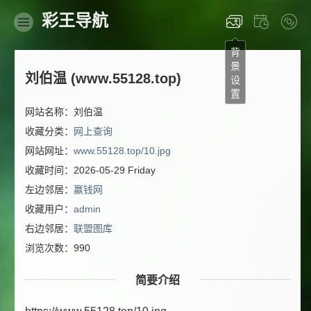
彩王导航
背
景
刘伯温 (www.55128.top)
设
置
网站名称：刘伯温
收藏分类：
网上查询
网站网址：
www.55128.top/10.jpg
收藏时间：2026-05-29 Friday
左边邻居：
赢钱网
收藏用户：
admin
右边邻居：
联盟图库
浏览次数：990
简要介绍