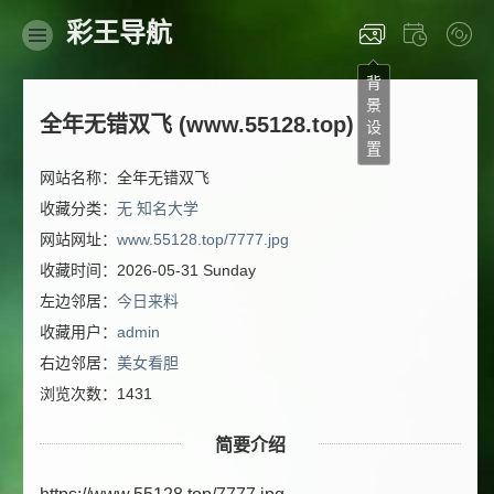
彩王导航
背
景
全年无错双飞 (www.55128.top)
设
置
网站名称：全年无错双飞
收藏分类：
无
知名大学
网站网址：
www.55128.top/7777.jpg
收藏时间：2026-05-31 Sunday
左边邻居：
今日来料
收藏用户：
admin
右边邻居：
美女看胆
浏览次数：1431
简要介绍