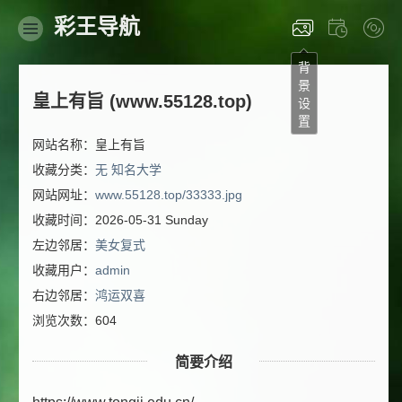
彩王导航
背
景
皇上有旨 (www.55128.top)
设
置
网站名称：皇上有旨
收藏分类：
无
知名大学
网站网址：
www.55128.top/33333.jpg
收藏时间：2026-05-31 Sunday
左边邻居：
美女复式
收藏用户：
admin
右边邻居：
鸿运双喜
浏览次数：604
简要介绍